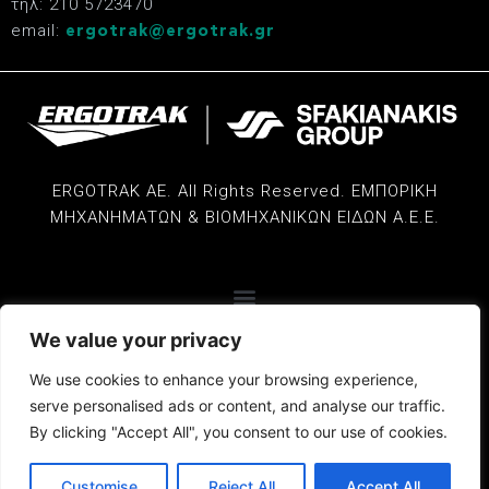
τηλ: 210 5723470
email:
ergotrak@ergotrak.gr
ERGOTRAK AE. All Rights Reserved. ΕΜΠΟΡΙΚΗ
ΜΗΧΑΝΗΜΑΤΩΝ & ΒΙΟΜΗΧΑΝΙΚΩΝ ΕΙΔΩΝ Α.Ε.Ε.
ΠΟΛΙΤΙΚΗ ΠΡΟΣΤΑΣΙΑΣ ΔΕΔΟΜΕΝΩΝ ΠΡΟΣΩΠΙΚΟΥ ΧΑΡΑΚΤΗΡΑ
ΕΝΗΜΕΡΩΣΗ ΓΙΑ ΤΗΝ ΕΠΕΞΕΡΓΑΣΙΑ ΔΕΔΟΜΕΝΩΝ ΠΡΟΣΩΠΙΚΟΥ ΧΑΡΑΚΤΗΡΑ ΜΕΣΩ ΣΥΣΤΗΜΑΤΟΣ ΒΙΝΤΕΟΕΠΙΤΗΡΗΣΗΣ
We value your privacy
We use cookies to enhance your browsing experience,
serve personalised ads or content, and analyse our traffic.
By clicking "Accept All", you consent to our use of cookies.
Powered by
Simio
Customise
Reject All
Accept All