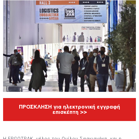
ΠΡΟΣΚΛΗΣΗ για ηλεκτρονική εγγραφή
επισκέπτη >>
Η ERGOTRAK, μέλος του Ομίλου Σφακιανάκη, και η