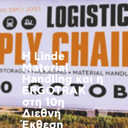
Η Linde
Material
Handling και η
ERGOTRAK
στη 10η
Διεθνή
Έκθεση