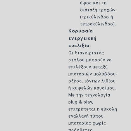
ύψος και τη
διάταξη τροχών
(τρικύλινδρο ή
τετρακύλινδρο).
Kορυφαία
ενεργειακή
ευελιξία:
Οι διαχειριστές
στόλου μπορούν να
επιλέξουν μεταξύ
μπαταριών μολύβδου-
οξέος, ιόντων λιθίου
ή κυψελών καυσίμου.
Με την τεχνολογία
plug & play,
επιτρέπεται η εύκολη
εναλλαγή τύπου
μπαταρίας χωρίς
πρόσθετες