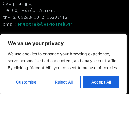
Θέση Πάτημα,
196 00, Μάνδρα Αττικής
τηλ: 2106293400, 2106293412
email:
ergotrak@ergotrak.gr
ΘΕΣΣΑΛΟΝΙΚΗ
ΒΙΠΕ Σίνδου, Γ΄ Φάση, Ο.Τ.32, Οδός ΝΒ1Α, 570 22
We value your privacy
Θεσσαλονίκη
We use cookies to enhance your browsing experience,
τηλ: 2310570070
serve personalised ads or content, and analyse our traffic.
email:
ergotrak@ergotrak.gr
By clicking "Accept All", you consent to our use of cookies.
Κατάστημα ERGOTRAK
Λ. Αθηνών 173,
Customise
Reject All
Accept All
12245, Αιγάλεω
τηλ: 210 5723470
email:
ergotrak@ergotrak.gr