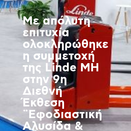
Με απόλυτη
επιτυχία
ολοκληρώθηκε
η συμμετοχή
της Linde MH
στην 9η
Διεθνή
Έκθεση
¨Εφοδιαστική
Αλυσίδα &