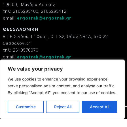
196 00, Μάνδρα Αττικής
τηλ: 2106293400, 2106293412
email:
ergotrak@ergotrak.gr
ΘΕΣΣΑΛΟΝΙΚΗ
ΒΙΠΕ Σίνδου, Γ΄ Φάση, Ο.Τ.32, Οδός ΝΒ1Α, 570 22
Θεσσαλονίκη
τηλ: 2310570070
email:
ergotrak@ergotrak.gr
We value your privacy
Κατάστημα ERGOTRAK
Λ. Αθηνών 173,
We use cookies to enhance your browsing experience,
12245, Αιγάλεω
serve personalised ads or content, and analyse our traffic.
τηλ: 210 5723470
By clicking "Accept All", you consent to our use of cookies.
email:
ergotrak@ergotrak.gr
Customise
Reject All
Accept All